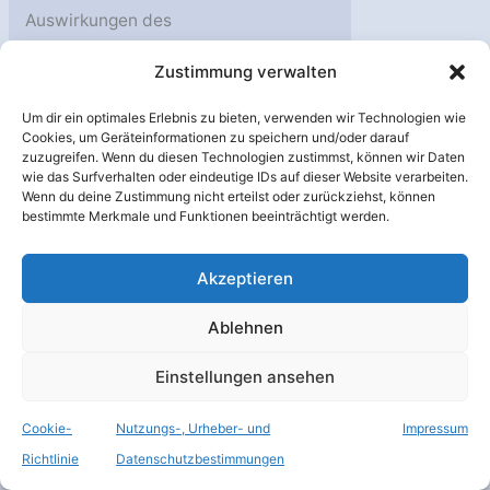
Auswirkungen des
Sonnensturms der
Zustimmung verwalten
vergangenen Woche den
japanischen Satelliten
Um dir ein optimales Erlebnis zu bieten, verwenden wir Technologien wie
Cookies, um Geräteinformationen zu speichern und/oder darauf
Midori-II irreparabel
zuzugreifen. Wenn du diesen Technologien zustimmst, können wir Daten
beschädigt. Ein Beitrag
wie das Surfverhalten oder eindeutige IDs auf dieser Website verarbeiten.
Wenn du deine Zustimmung nicht erteilst oder zurückziehst, können
von Karl Urban. Quelle:
bestimmte Merkmale und Funktionen beeinträchtigt werden.
SpaceToday / JAXA. Die
japanische
Akzeptieren
Weltraumagentur JAXA
gab am Freitag bekannt,
Ablehnen
der Satellit Midori-II sei
Einstellungen ansehen
verloren. Vor einer Woche
war der Kontakt zu ihm
Cookie-
Nutzungs-, Urheber- und
Impressum
abgebrochen. Das
Richtlinie
Datenschutzbestimmungen
Raumfahrzeug, das auch