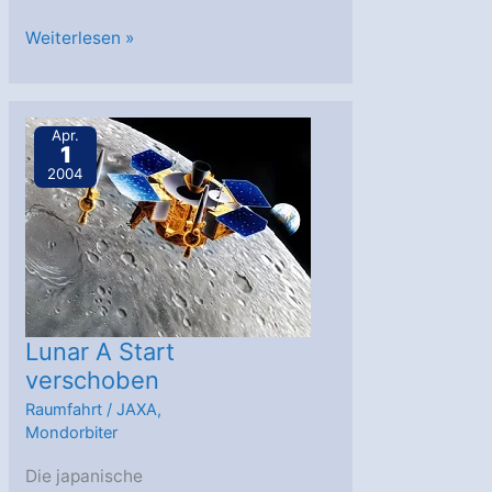
Ende
Weiterlesen »
der
Tropical
Rainfall
Apr.
1
Measuring
2004
Mission
Lunar A Start
verschoben
Raumfahrt
/
JAXA
,
Mondorbiter
Die japanische