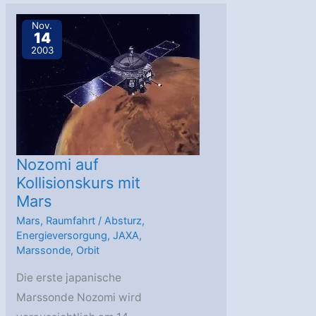
Mars
vielleicht
Nov.
14
doch
2003
nicht
Nozomi auf
Kollisionskurs mit
Mars
Mars
,
Raumfahrt
/
Absturz
,
Energieversorgung
,
JAXA
,
Marssonde
,
Orbit
Die erste japanische
Marssonde Nozomi wird