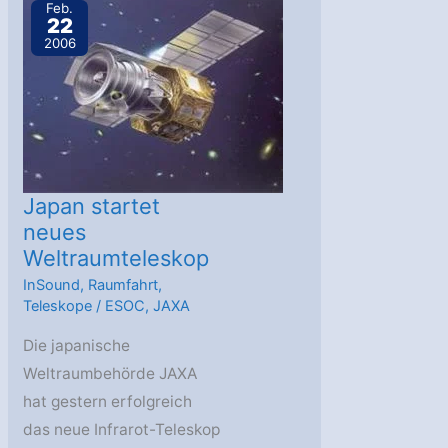
ISS
Feb.
22
2006
Japan startet
neues
Weltraumteleskop
InSound
,
Raumfahrt
,
Teleskope
/
ESOC
,
JAXA
Die japanische
Weltraumbehörde JAXA
hat gestern erfolgreich
das neue Infrarot-Teleskop