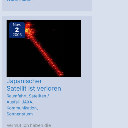
auf
Kollisionskurs
mit
Nov.
2
Mars
2003
Japanischer
Satellit ist verloren
Raumfahrt
,
Satelliten
/
Ausfall
,
JAXA
,
Kommunikation
,
Sonnensturm
Vermutlich haben die