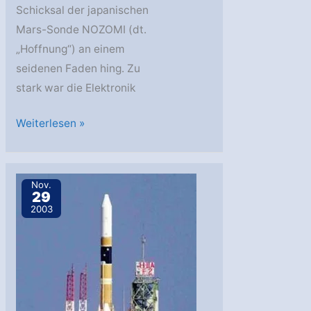
Schicksal der japanischen
Mars-Sonde NOZOMI (dt.
„Hoffnung“) an einem
seidenen Faden hing. Zu
stark war die Elektronik
Mars-
Weiterlesen »
Mission
NOZOMI
gescheitert
Nov.
29
2003