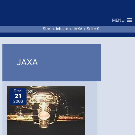
Zum
Inhalt
MENU
springen
Start
Inhalte
JAXA
Seite 9
JAXA
Dez.
21
2006