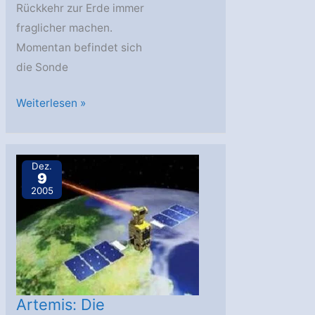
Rückkehr zur Erde immer
fraglicher machen.
Momentan befindet sich
die Sonde
Hayabusa
Weiterlesen »
schwer
angeschlagen
Dez.
9
2005
Artemis: Die