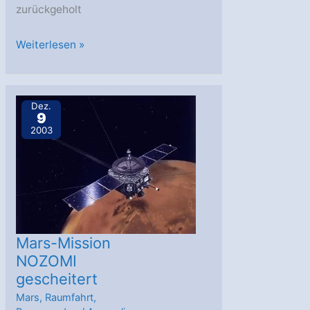
zurückgeholt
Lunar
Weiterlesen »
A
Start
verschoben
Dez.
9
2003
Mars-Mission
NOZOMI
gescheitert
Mars
,
Raumfahrt
,