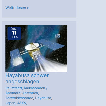
Japan
Weiterlesen »
startet
neues
Weltraumteleskop
Dez.
11
2005
Hayabusa schwer
angeschlagen
Raumfahrt
,
Raumsonden
/
Anomalie
,
Antennen
,
Asteroidensonde
,
Hayabusa
,
Japan
,
JAXA
,