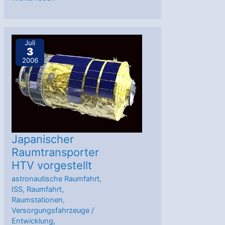
der
japanischen
H-
Juli
3
II
2006
A
mit
Kiku
8
Japanischer
Raumtransporter
HTV vorgestellt
astronautische Raumfahrt
,
ISS
,
Raumfahrt
,
Raumstationen
,
Versorgungsfahrzeuge
/
Entwicklung
,