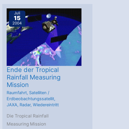
Früchte
einer
Juli
15
gelungenen
2004
Rettung
Ende der Tropical
Rainfall Measuring
Mission
Raumfahrt
,
Satelliten
/
Erdbeobachtungssatellit
,
JAXA
,
Radar
,
Wiedereintritt
Die Tropical Rainfall
Measuring Mission