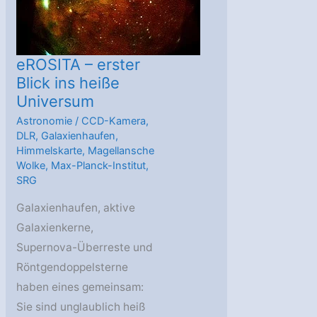
werden
als
Schwarze
Löcher
eROSITA – erster
kollidieren
Blick ins heiße
Universum
Astronomie
/
CCD-Kamera
,
DLR
,
Galaxienhaufen
,
Himmelskarte
,
Magellansche
Wolke
,
Max-Planck-Institut
,
SRG
Galaxienhaufen, aktive
Galaxienkerne,
Supernova-Überreste und
Röntgendoppelsterne
haben eines gemeinsam:
Sie sind unglaublich heiß