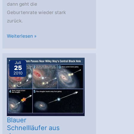
dann geht die
Geburtenrate wieder stark
zurück.
Blick
Weiterlesen »
in
die
Wiege
Juli
25
der
2010
Galaxien
Blauer
Schnellläufer aus