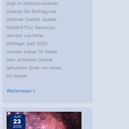
liegt im Zentrum unserer
Galaxis. Ein Beitrag von
Günther Glatzel. Quelle:
NASA/STScI, Raumcon.
Vertont von Peter
Rittinger. Seit 2005
wurden bisher 16 dieser
sehr schnellen Sterne
gefunden. Einer von ihnen,
ein blauer
Blauer
Weiterlesen »
Schnellläufer
aus
dem
Juni
23
Milchstraßenzentrum
2010