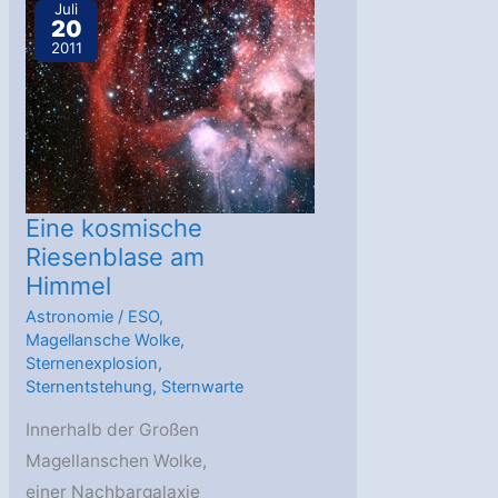
in
Juli
20
Supernovaüberrest
2011
1987A
Eine kosmische
Riesenblase am
Himmel
Astronomie
/
ESO
,
Magellansche Wolke
,
Sternenexplosion
,
Sternentstehung
,
Sternwarte
Innerhalb der Großen
Magellanschen Wolke,
einer Nachbargalaxie