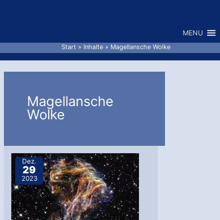
Zum
Inhalt
MENU
springen
Start
Inhalte
Magellansche Wolke
Magellansche
Wolke
Dez.
29
2023