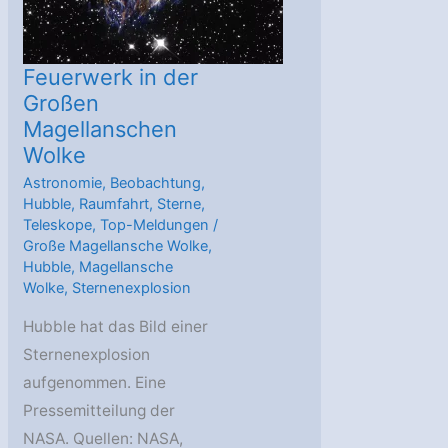
Feuerwerk in der
Großen
Magellanschen
Wolke
Astronomie
,
Beobachtung
,
Hubble
,
Raumfahrt
,
Sterne
,
Teleskope
,
Top-Meldungen
/
Große Magellansche Wolke
,
Hubble
,
Magellansche
Wolke
,
Sternenexplosion
Hubble hat das Bild einer
Sternenexplosion
aufgenommen. Eine
Pressemitteilung der
NASA. Quellen: NASA,