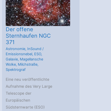
Der offene
Sternhaufen NGC
371
Astronomie
,
InSound
/
Emissionsnebel
,
ESO
,
Galaxie
,
Magellansche
Wolke
,
Milchstraße
,
Spektrograf
Eine neu veröffentlichte
Aufnahme des Very Large
Telescope der
Europäischen
Südsternwarte (ESO)