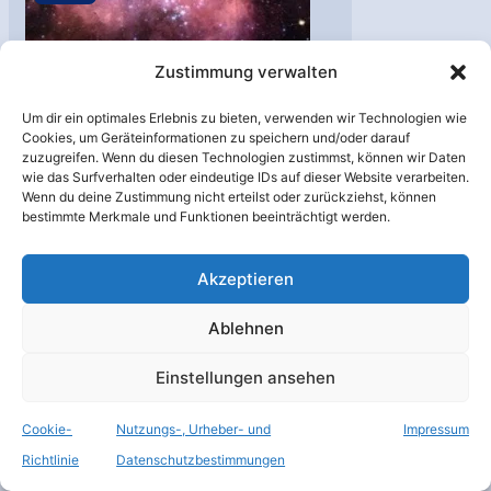
Zustimmung verwalten
Um dir ein optimales Erlebnis zu bieten, verwenden wir Technologien wie
Cookies, um Geräteinformationen zu speichern und/oder darauf
zuzugreifen. Wenn du diesen Technologien zustimmst, können wir Daten
Hubble: Neues Bild
wie das Surfverhalten oder eindeutige IDs auf dieser Website verarbeiten.
der
Wenn du deine Zustimmung nicht erteilst oder zurückziehst, können
bestimmte Merkmale und Funktionen beeinträchtigt werden.
Sternentstehungsr
egion N11
Akzeptieren
Astronomie
,
Hubble
/
Galaxie
,
Magellansche
Ablehnen
Wolke
,
Stern
,
Weltraumteleskop
Einstellungen ansehen
Das neue Bild des Hubble-
Weltraumteleskops zeigt
Cookie-
Nutzungs-, Urheber- und
Impressum
die
Richtlinie
Datenschutzbestimmungen
Sternentstehungsregion