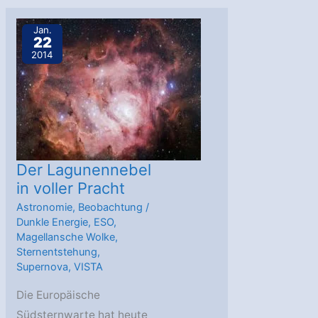
erster
Blick
Jan.
22
ins
2014
heiße
Universum
Der Lagunennebel
in voller Pracht
Astronomie
,
Beobachtung
/
Dunkle Energie
,
ESO
,
Magellansche Wolke
,
Sternentstehung
,
Supernova
,
VISTA
Die Europäische
Südsternwarte hat heute