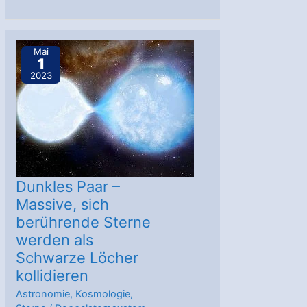
in
der
Großen
Mai
1
Magellanschen
2023
Wolke
Dunkles Paar –
Massive, sich
berührende Sterne
werden als
Schwarze Löcher
kollidieren
Astronomie
,
Kosmologie
,