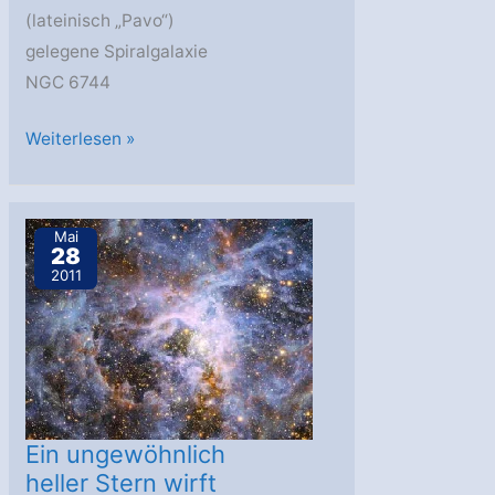
(lateinisch „Pavo“)
gelegene Spiralgalaxie
NGC 6744
Die
Weiterlesen »
Spiralgalaxie
NGC
6744
Mai
28
2011
Ein ungewöhnlich
heller Stern wirft