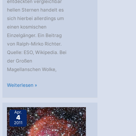
entdeckten vergleichbar
hellen Sternen handelt es
sich hierbei allerdings um
einen kosmischen
Einzelgänger. Ein Beitrag
von Ralph-Mirko Richter.
Quelle: ESO, Wikipedia. Bei
der Großen
Magellanschen Wolke,
Ein
Weiterlesen »
ungewöhnlich
heller
Stern
Apr.
4
wirft
2011
Fragen
auf