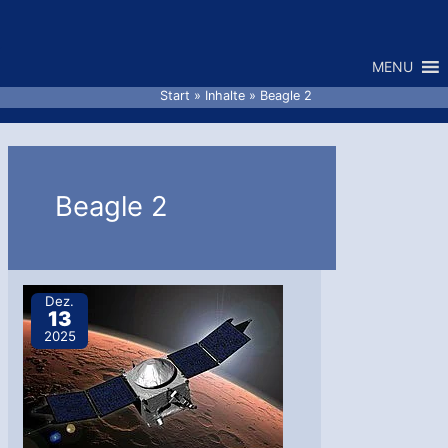
Zum
Inhalt
MENU
springen
Start
Inhalte
Beagle 2
Beagle 2
Dez.
13
2025