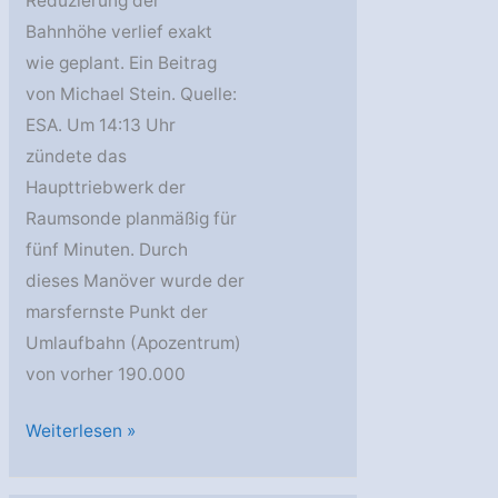
Reduzierung der
Bahnhöhe verlief exakt
wie geplant. Ein Beitrag
von Michael Stein. Quelle:
ESA. Um 14:13 Uhr
zündete das
Haupttriebwerk der
Raumsonde planmäßig für
fünf Minuten. Durch
dieses Manöver wurde der
marsfernste Punkt der
Umlaufbahn (Apozentrum)
von vorher 190.000
Mars
Weiterlesen »
Express
weiter