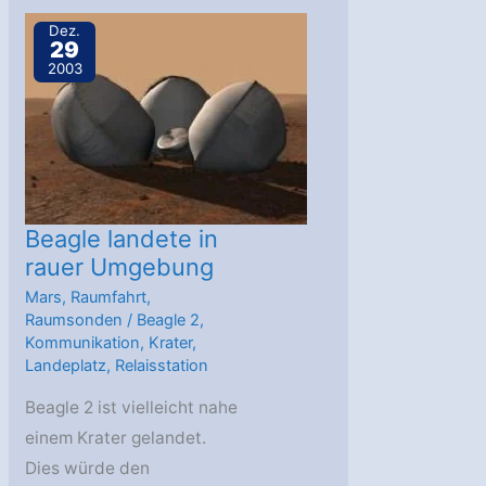
erfolgreich
Dez.
29
2003
Beagle landete in
rauer Umgebung
Mars
,
Raumfahrt
,
Raumsonden
/
Beagle 2
,
Kommunikation
,
Krater
,
Landeplatz
,
Relaisstation
Beagle 2 ist vielleicht nahe
einem Krater gelandet.
Dies würde den