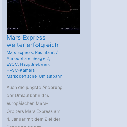
Mars Express
weiter erfolgreich
Mars Express
,
Raumfahrt
/
Atmosphäre
,
Beagle 2
,
ESOC
,
Haupttriebwerk
,
HRSC-Kamera
,
Marsoberfläche
,
Umlaufbahn
Auch die jüngste Änderung
der Umlaufbahn des
europäischen Mars-
Orbiters Mars Express am
4. Januar mit dem Ziel der