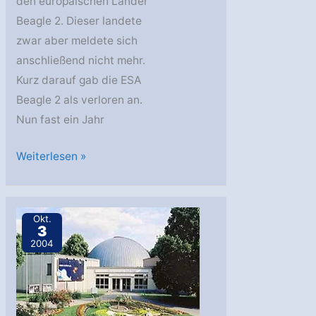
den europäischen Lander
Beagle 2. Dieser landete
zwar aber meldete sich
anschließend nicht mehr.
Kurz darauf gab die ESA
Beagle 2 als verloren an.
Nun fast ein Jahr
Nachfolger
Weiterlesen »
von
Beagle
2
Okt.
3
2004