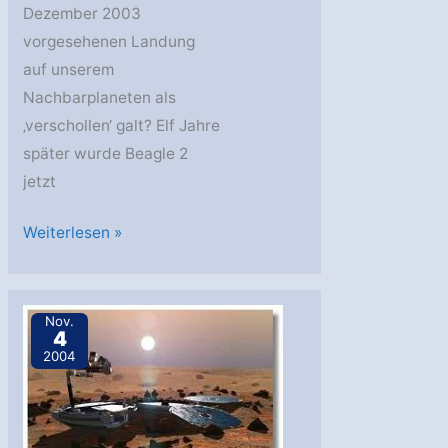
Dezember 2003
vorgesehenen Landung
auf unserem
Nachbarplaneten als
‚verschollen‘ galt? Elf Jahre
später wurde Beagle 2
jetzt
Marslander
Weiterlesen »
Beagle
2
nach
Nov.
4
elf
2004
Jahren
entdeckt