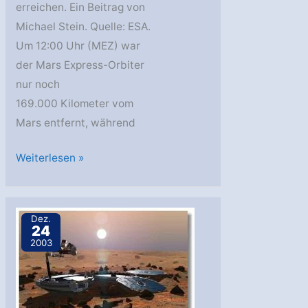
erreichen. Ein Beitrag von
Michael Stein. Quelle: ESA.
Um 12:00 Uhr (MEZ) war
der Mars Express-Orbiter
nur noch
169.000 Kilometer vom
Mars entfernt, während
Auf
Weiterlesen »
Tuchfühlung
mit
dem
Dez.
24
Mars
2003