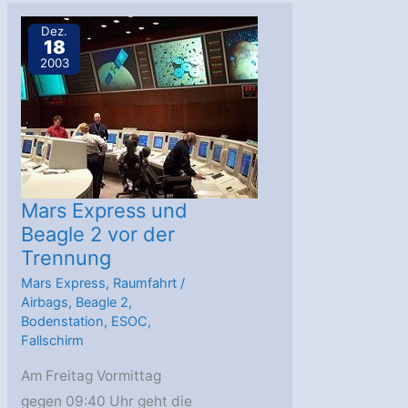
auf
der
Dez.
18
Zielgeraden
2003
Mars Express und
Beagle 2 vor der
Trennung
Mars Express
,
Raumfahrt
/
Airbags
,
Beagle 2
,
Bodenstation
,
ESOC
,
Fallschirm
Am Freitag Vormittag
gegen 09:40 Uhr geht die