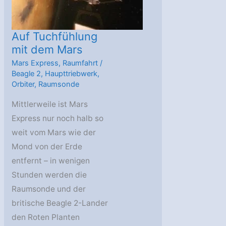
Auf Tuchfühlung
mit dem Mars
Mars Express
,
Raumfahrt
/
Beagle 2
,
Haupttriebwerk
,
Orbiter
,
Raumsonde
Mittlerweile ist Mars
Express nur noch halb so
weit vom Mars wie der
Mond von der Erde
entfernt – in wenigen
Stunden werden die
Raumsonde und der
britische Beagle 2-Lander
den Roten Planten