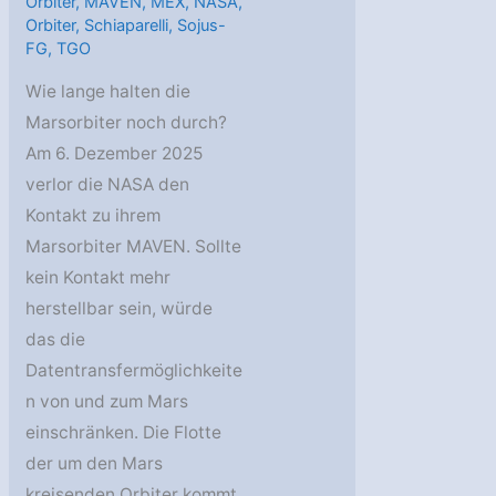
Orbiter
,
MAVEN
,
MEX
,
NASA
,
Orbiter
,
Schiaparelli
,
Sojus-
FG
,
TGO
Wie lange halten die
Marsorbiter noch durch?
Am 6. Dezember 2025
verlor die NASA den
Kontakt zu ihrem
Marsorbiter MAVEN. Sollte
kein Kontakt mehr
herstellbar sein, würde
das die
Datentransfermöglichkeite
n von und zum Mars
einschränken. Die Flotte
der um den Mars
kreisenden Orbiter kommt