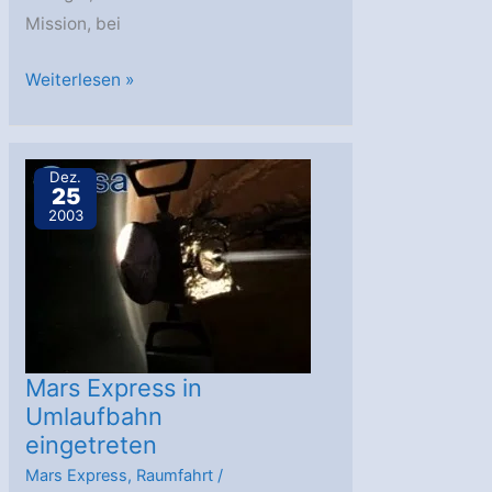
Mission, bei
Noch
Weiterlesen »
immer
kein
Signal
Dez.
25
von
2003
Beagle
2
Mars Express in
Umlaufbahn
eingetreten
Mars Express
,
Raumfahrt
/