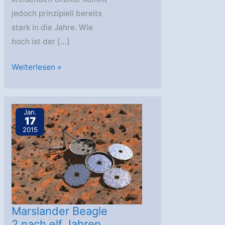
jedoch prinzipiell bereits
stark in die Jahre. Wie
hoch ist der […]
Kontaktverlust
Weiterlesen »
zu
MAVEN
und
Jan.
17
alternde
2015
Orbiter
am
Mars
Marslander Beagle
2 nach elf Jahren