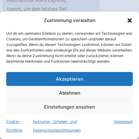
Raumsonde Mars Express,
trennt, um den letzten Teil
seiner Reise zum
Zustimmung verwalten
Mars
Weiterlesen »
Um dir ein optimales Erlebnis zu bieten, verwenden wir Technologien wie
Cookies, um Geräteinformationen zu speichern und/oder darauf
Express:
zuzugreifen. Wenn du diesen Technologien zustimmst, können wir Daten
Lander-
wie das Surfverhalten oder eindeutige IDs auf dieser Website verarbeiten.
Wenn du deine Zustimmung nicht erteilst oder zurückziehst, können
Abtrennung
Dez.
bestimmte Merkmale und Funktionen beeinträchtigt werden.
15
vorbereitet
2003
Akzeptieren
Ablehnen
Einstellungen ansehen
Mars Express: Am
Cookie-
Nutzungs-, Urheber- und
Impressum
Ende der Reise
Richtlinie
Datenschutzbestimmungen
Mars Express
,
Raumfahrt
,