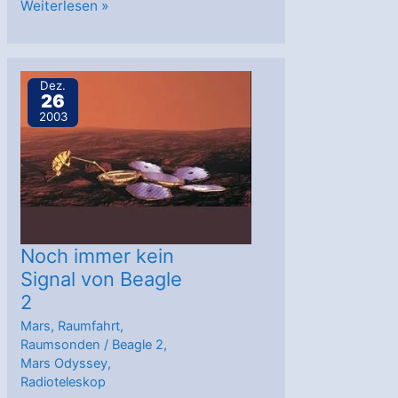
Beagle
Weiterlesen »
landete
in
rauer
Dez.
26
Umgebung
2003
Noch immer kein
Signal von Beagle
2
Mars
,
Raumfahrt
,
Raumsonden
/
Beagle 2
,
Mars Odyssey
,
Radioteleskop