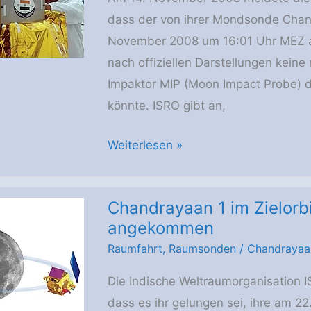
dass der von ihrer Mondsonde Chan
November 2008 um 16:01 Uhr MEZ au
nach offiziellen Darstellungen keine
Impaktor MIP (Moon Impact Probe) 
könnte. ISRO gibt an,
Harte
Weiterlesen »
Landung
des
Chandrayaan 1 im Zielor
Impaktors
angekommen
MIP
Raumfahrt
,
Raumsonden
/
Chandrayaa
von
Chandrayaan
Die Indische Weltraumorganisation 
1
dass es ihr gelungen sei, ihre am 