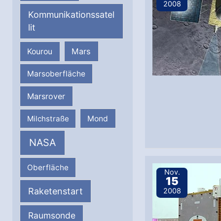
2008
Kommunikationssatel
lit
Mars
Kourou
Marsoberfläche
Marsrover
Milchstraße
Mond
NASA
Oberfläche
Nov.
15
Raketenstart
2008
Raumsonde