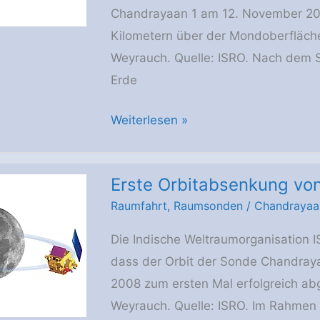
Chandrayaan 1 am 12. November 200
Kilometern über der Mondoberfläche
Weyrauch. Quelle: ISRO. Nach dem 
Erde
Chandrayaan
Weiterlesen »
1
im
Erste Orbitabsenkung v
Zielorbit
Raumfahrt
,
Raumsonden
/
Chandrayaa
um
den
Die Indische Weltraumorganisation 
Mond
dass der Orbit der Sonde Chandra
angekommen
2008 zum ersten Mal erfolgreich ab
Weyrauch. Quelle: ISRO. Im Rahme