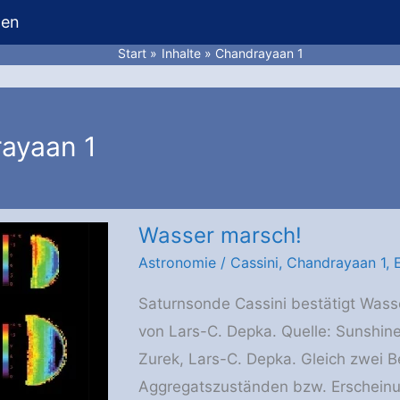
hen
Start
Inhalte
Chandrayaan 1
ayaan 1
Wasser marsch!
Astronomie
/
Cassini
,
Chandrayaan 1
,
Saturnsonde Cassini bestätigt Wass
von Lars-C. Depka. Quelle: Sunshine
Zurek, Lars-C. Depka. Gleich zwei B
Aggregatszuständen bzw. Erscheinu