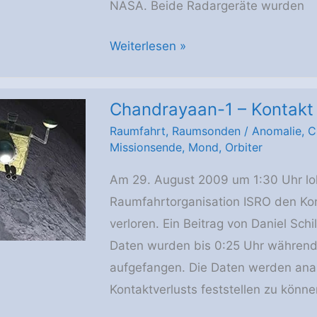
NASA. Beide Radargeräte wurden
Eissuche
Weiterlesen »
per
Radar
Chandrayaan-1 – Kontakt 
auf
Raumfahrt
,
Raumsonden
/
Anomalie
,
C
dem
Missionsende
,
Mond
,
Orbiter
Mond
nun
Am 29. August 2009 um 1:30 Uhr loka
Solodisziplin
Raumfahrtorganisation ISRO den K
verloren. Ein Beitrag von Daniel Schi
Daten wurden bis 0:25 Uhr während
aufgefangen. Die Daten werden anal
Kontaktverlusts feststellen zu könne