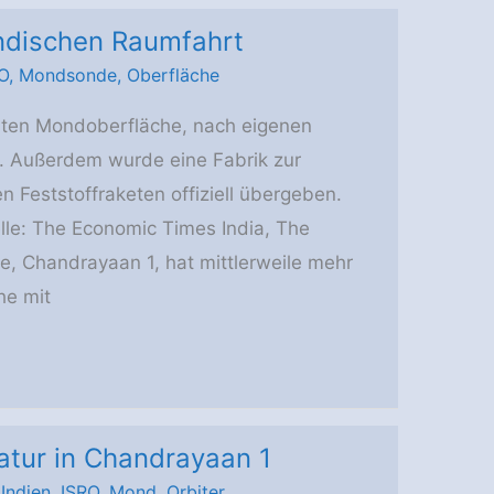
ndischen Raumfahrt
O
,
Mondsonde
,
Oberfläche
mten Mondoberfläche, nach eigenen
. Außerdem wurde eine Fabrik zur
Feststoffraketen offiziell übergeben.
elle: The Economic Times India, The
e, Chandrayaan 1, hat mittlerweile mehr
he mit
atur in Chandrayaan 1
,
Indien
,
ISRO
,
Mond
,
Orbiter