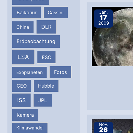
Baikonur
Jan.
Cassini
17
2009
DLR
China
Erdbeobachtung
ESA
ESO
Fotos
Exoplaneten
GEO
Hubble
ISS
JPL
Kamera
Nov.
Klimawandel
26