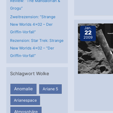
Review: “The Mandalorian &
Grogu”
Zweitrezension: “Strange
New Worlds 4×02 – Der
Jan.
22
Griffin-Vorfall”
2009
Rezension: Star Trek: Strange
New Worlds 4×02 – “Der
Griffin-Vorfall”
Schlagwort Wolke
Anomalie
Ariane 5
Arianespace
Atmosphäre