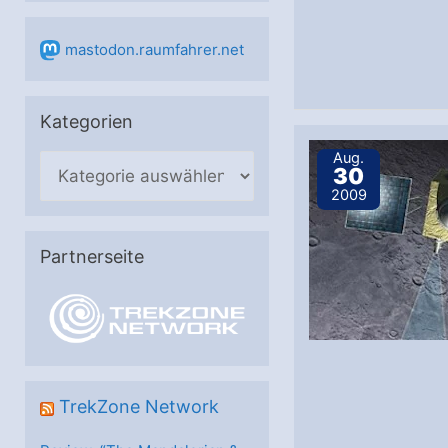
mastodon.raumfahrer.net
Kategorien
Aug.
K
30
a
2009
t
e
Partnerseite
g
o
r
i
e
TrekZone Network
n