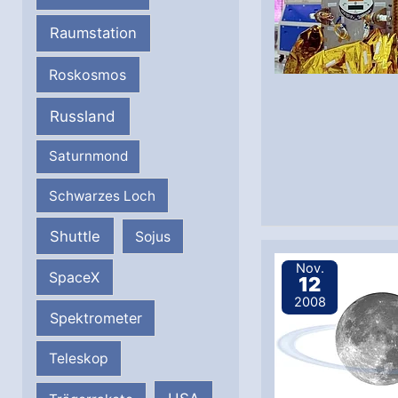
Raumstation
Roskosmos
Russland
Saturnmond
Schwarzes Loch
Shuttle
Sojus
Nov.
SpaceX
12
2008
Spektrometer
Teleskop