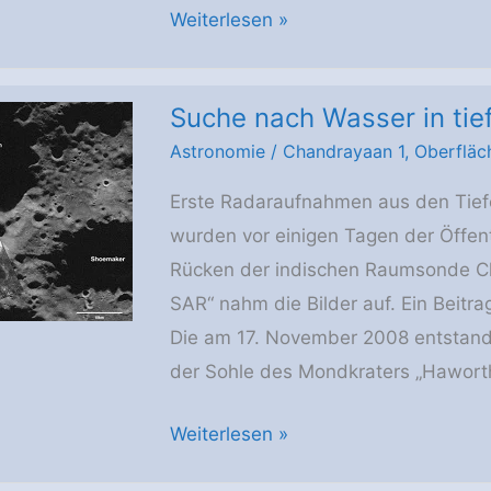
Chandrayaan-
Weiterlesen »
1
–
Suche nach Wasser in tie
Kontakt
Astronomie
/
Chandrayaan 1
,
Oberfläc
verloren
Erste Radaraufnahmen aus den Tief
wurden vor einigen Tagen der Öffent
Rücken der indischen Raumsonde Ch
SAR“ nahm die Bilder auf. Ein Beitra
Die am 17. November 2008 entstand
der Sohle des Mondkraters „Haworth“
Suche
Weiterlesen »
nach