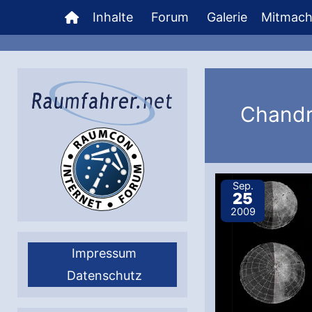
Zum
Inhalte
Forum
Galerie
Mitmac
Inhalt
springen
Chandr
Sep.
25
2009
Impressum
Datenschutz