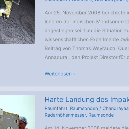
Raumfahrt
Am 25. November 2008 berichtete i
Inneren der indischen Mondsonde C
angestiegen sei. Um die Situation zu
wissenschaftlichen Experimente zwi
Beitrag von Thomas Weyrauch. Quelle
Annadurai, den Projekt Direktor f
Probleme
Weiterlesen »
mit
der
Harte Landung des Impak
Temperatur
Raumfahrt
,
Raumsonden
/
Chandrayaa
in
Radarhöhenmesser
,
Raumsonde
Chandrayaan
1
Am 14. November 2008 meldete die 