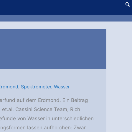
Erdmond
,
Spektrometer
,
Wasser
erfund auf dem Erdmond. Ein Beitrag
 et.al, Cassini Science Team, Rich
efunde von Wasser in unterschiedlichen
ngsformen lassen aufhorchen: Zwar