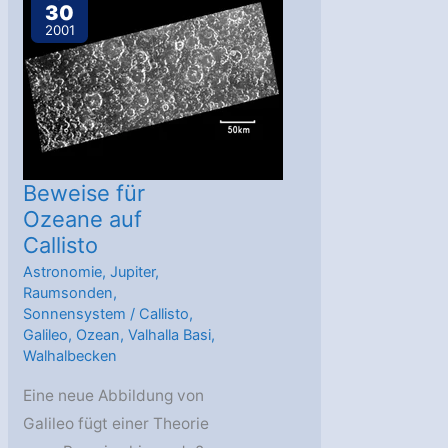
30
2001
Beweise für
Ozeane auf
Callisto
Astronomie
,
Jupiter
,
Raumsonden
,
Sonnensystem
/
Callisto
,
Galileo
,
Ozean
,
Valhalla Basi
,
Walhalbecken
Eine neue Abbildung von
Galileo fügt einer Theorie