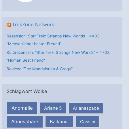
n
TrekZone Network
Rezension: Star Trek: Strange New Worlds – 4×03
“Menschlicher bester Freund”
Kurzrezension: “Star Trek: Strange New Worlds” – 4×03
“Human Best Friend”
Review: “The Mandalorian & Grogu”
Schlagwort Wolke
Anomalie
Ariane 5
Arianespace
Atmosphäre
Baikonur
Cassini