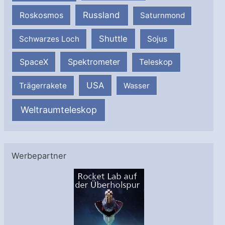
Russland
Roskosmos
Saturnmond
Shuttle
Schwarzes Loch
Sojus
SpaceX
Spektrometer
Teleskop
USA
Trägerrakete
Wasser
Weltraumteleskop
Werbepartner