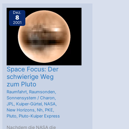
Meteoriten
entdeckt
Dez.
8
2001
Space Focus: Der
schwierige Weg
zum Pluto
Raumfahrt
,
Raumsonden
,
Sonnensystem
/
Charon
,
JPL
,
Kuiper-Gürtel
,
NASA
,
New Horizons
,
Nh
,
PKE
,
Pluto
,
Pluto-Kuiper Express
Nachdem die NASA die