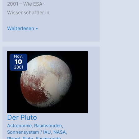
2001 – Wie ESA-
Wissenschaftler in
Solare
Weiterlesen »
Gaswolken
auf
Irrwegen
Nov.
10
2001
Der Pluto
Astronomie
,
Raumsonden
,
Sonnensystem
/
IAU
,
NASA
,
Planet
,
Pluto
,
Raumsonde
,