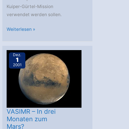
Kuiper-Gürtel-Mission
verwendet werden sollen.
Space
Weiterlesen »
Focus:
Der
schwierige
Dez.
1
Weg
2001
zum
Pluto
VASIMR – In drei
Monaten zum
Mars?