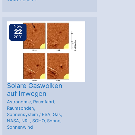
für
Ozeane
auf
Nov.
22
Callisto
2001
Solare Gaswolken
auf Irrwegen
Astronomie
,
Raumfahrt
,
Raumsonden
,
Sonnensystem
/
ESA
,
Gas
,
NASA
,
NRL
,
SOHO
,
Sonne
,
Sonnenwind