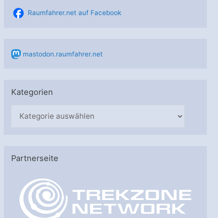
Raumfahrer.net auf Facebook
mastodon.raumfahrer.net
Kategorien
K
a
t
e
Partnerseite
g
o
r
i
e