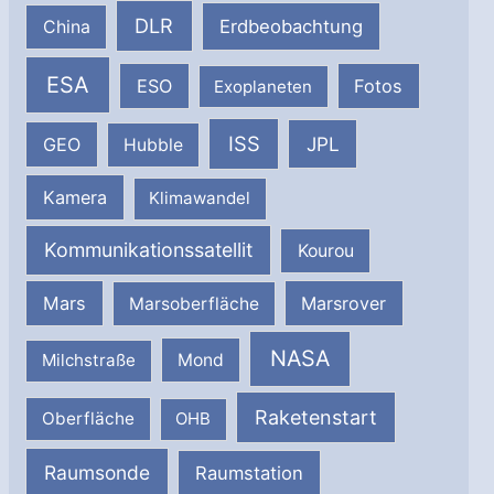
DLR
Erdbeobachtung
China
ESA
ESO
Fotos
Exoplaneten
ISS
JPL
GEO
Hubble
Kamera
Klimawandel
Kommunikationssatellit
Kourou
Mars
Marsrover
Marsoberfläche
NASA
Milchstraße
Mond
Raketenstart
Oberfläche
OHB
Raumsonde
Raumstation