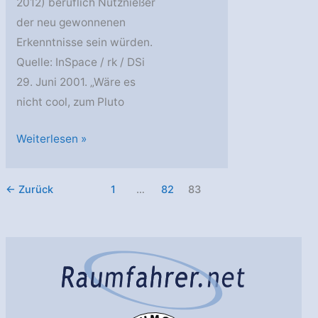
2012) beruflich Nutznießer
der neu gewonnenen
Erkenntnisse sein würden.
Quelle: InSpace / rk / DSi
29. Juni 2001. „Wäre es
nicht cool, zum Pluto
„Planetary
Weiterlesen »
Society“
befürwortet
←
Zurück
1
…
82
83
Pluto-
Mission