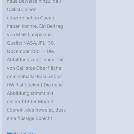
neue Beweise hinzu, daß
Callisto einen
unterirdischen Ozean
haben könnte. Ein Beitrag
von Meik Lampmann.
Quelle: NASA/JPL. 30.
November 2001 – Die
Abbildung zeigt einen Teil
von Callistos Oberfläche,
dem Valhalla-Basi Gebiet
(Walhallbecken).Die neue
Abbildung stimmt mit
einem 1990er Modell
überein, das beweist, dass
eine flüssige Schicht
Beweise
Weiterlesen »