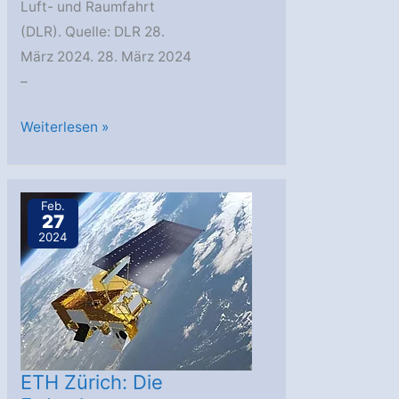
Luft- und Raumfahrt
(DLR). Quelle: DLR 28.
März 2024. 28. März 2024
–
DLR
Weiterlesen »
in
Lampoldshausen
testet
Feb.
27
Demonstrator-
2024
Triebwerk
erfolgreich
ETH Zürich: Die