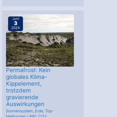
Planetenbildende
Scheiben
um
Juni
3
sehr
2024
massearme
Sterne
sind
anders
Permafrost: Kein
globales Klima-
Kippelement,
trotzdem
gravierende
Auswirkungen
Sonnensystem
,
Erde
,
Top-
Meldungen
/
AWI
,
CO2
,