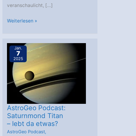
veranschaulicht, […]
Webb
Weiterlesen »
spürt
Methan
am
Jan.
7
interstellaren
2025
Kometen
3I/ATLAS
auf
AstroGeo Podcast:
Saturnmond Titan
– lebt da etwas?
AstroGeo Podcast
,