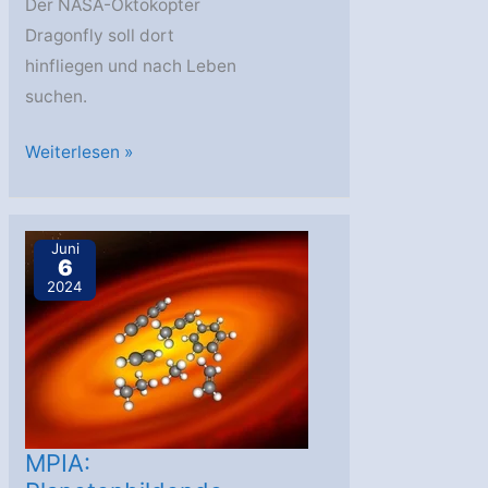
Der NASA-Oktokopter
Dragonfly soll dort
hinfliegen und nach Leben
suchen.
AstroGeo
Weiterlesen »
Podcast:
Saturnmond
Titan
Juni
6
–
2024
lebt
da
etwas?
MPIA: