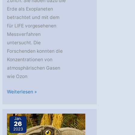
Zürich. Sie haben dazu die
Erde als Exoplaneten
betrachtet und mit dem
für LIFE vorgesehenen
Messverfahren
untersucht. Die
Forschenden konnten die
Konzentrationen von
atmosphärischen Gasen
wie Ozon
ETH
Weiterlesen »
Zürich:
Die
Erde
Jan.
26
als
2023
Versuchsobjekt