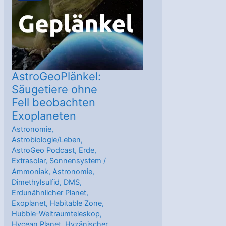
trotzdem
gravierende
Auswirkungen
AstroGeoPlänkel:
Säugetiere ohne
Fell beobachten
Exoplaneten
Astronomie
,
Astrobiologie/Leben
,
AstroGeo Podcast
,
Erde
,
Extrasolar
,
Sonnensystem
/
Ammoniak
,
Astronomie
,
Dimethylsulfid
,
DMS
,
Erdunähnlicher Planet
,
Exoplanet
,
Habitable Zone
,
Hubble-Weltraumteleskop
,
Hycean Planet
,
Hyzänischer