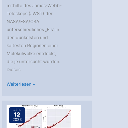
mithilfe des James-Webb-
Teleskops (JWST) der
NASA/ESA/CSA
unterschiedliches „Eis“ in
den dunkelsten und
kältesten Regionen einer
Molekülwolke entdeckt,
die je untersucht wurden.
Dieses
MPE:
Weiterlesen »
In
Chamäleon
I
Jan.
12
verstecken
2023
sich