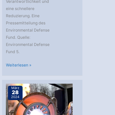
Verantwortlichkeit und
eine schnellere
Reduzierung. Eine
Pressemitteilung des
Environmental Defense
Fund. Quelle:
Environmental Defense
Fund 5.
Environmental
Weiterlesen »
Defense
Fund:
MethaneSAT
März
28
jetzt
2024
im
Orbit