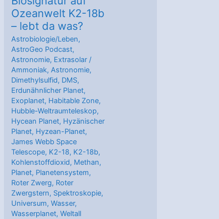
Biosignatur auf
Ozeanwelt K2-18b
– lebt da was?
Astrobiologie/Leben
,
AstroGeo Podcast
,
Astronomie
,
Extrasolar
/
Ammoniak
,
Astronomie
,
Dimethylsulfid
,
DMS
,
Erdunähnlicher Planet
,
Exoplanet
,
Habitable Zone
,
Hubble-Weltraumteleskop
,
Hycean Planet
,
Hyzänischer
Planet
,
Hyzean-Planet
,
James Webb Space
Telescope
,
K2-18
,
K2-18b
,
Kohlenstoffdioxid
,
Methan
,
Planet
,
Planetensystem
,
Roter Zwerg
,
Roter
Zwergstern
,
Spektroskopie
,
Universum
,
Wasser
,
Wasserplanet
,
Weltall