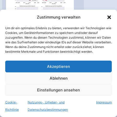
viele
gefrorene
Zustimmung verwalten
Moleküle
Um dir ein optimales Erlebnis zu bieten, verwenden wir Technologien wie
Cookies, um Geräteinformationen zu speichern und/oder darauf
Universität
zuzugreifen. Wenn du diesen Technologien zustimmst, können wir Daten
Bremen:
wie das Surfverhalten oder eindeutige IDs auf dieser Website verarbeiten.
Treibhausgas-
Wenn du deine Zustimmung nicht erteilst oder zurückziehst, können
bestimmte Merkmale und Funktionen beeinträchtigt werden.
Konzentrationen
auch 2022 stark
Akzeptieren
gestiegen
Erde
,
Raumfahrt
,
Satelliten
,
Ablehnen
Top-Meldungen
/
C3S
,
CAMS
,
CH4
,
CO2
,
Einstellungen ansehen
Copernicus
,
Envisat
,
ESA
,
GHG-CCI
,
GOSAT
,
GOSAT 2
,
Cookie-
Nutzungs-, Urheber- und
Impressum
IUP
,
Klimawandel
,
Methan
,
OCO2
,
SCIAMACHY
,
Richtlinie
Datenschutzbestimmungen
Treibhauseffekt
,