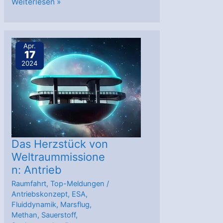
AstroGeoPlänkel:
Weiterlesen »
Säugetiere
ohne
Fell
Apr.
17
beobachten
2024
Exoplaneten
Das Herzstück von
Weltraummissione
n: Antrieb
Raumfahrt
,
Top-Meldungen
/
Antriebskonzept
,
ESA
,
Fluiddynamik
,
Marsflug
,
Methan
,
Sauerstoff
,