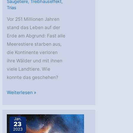
Säugetiere
,
Treibhauseffekt
,
Trias
Vor 251 Millionen Jahren
stand das Leben auf der
Erde am Abgrund: Fast alle
Meerestiere starben aus,
die Kontinente verloren
ihre Wälder und mit ihnen
viele Landtiere. Wie
konnte das geschehen?
AstroGeo
Weiterlesen »
Podcast:
Massensterben
im
Jan.
23
Treibhaus
2023