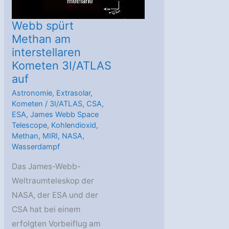
Webb spürt
Methan am
interstellaren
Kometen 3I/ATLAS
auf
Astronomie
,
Extrasolar
,
Kometen
/
3I/ATLAS
,
CSA
,
ESA
,
James Webb Space
Telescope
,
Kohlendioxid
,
Methan
,
MIRI
,
NASA
,
Wasserdampf
Das James-Webb-
Weltraumteleskop der
NASA, der ESA und der
CSA hat bei einem
erfolgten Vorbeiflug am