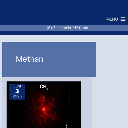
Zum
Inhalt
MENU
springen
Start
Inhalte
Methan
Methan
Juni
3
2026