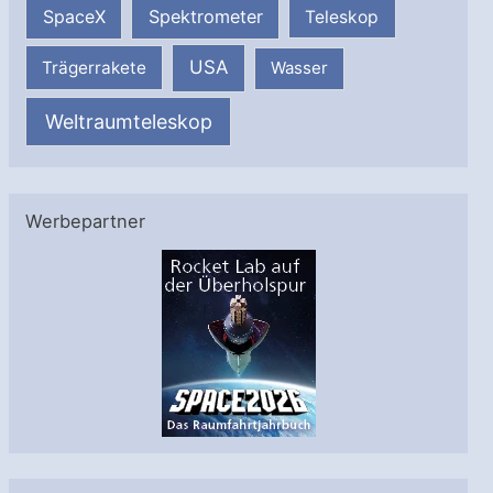
SpaceX
Spektrometer
Teleskop
USA
Trägerrakete
Wasser
Weltraumteleskop
Werbepartner