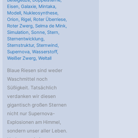
Beteigeuze
,
Doppelsterne
,
Eisen
,
Galaxie
,
Mintaka
,
Modell
,
Nukleosynthese
,
Orion
,
Rigel
,
Roter Überriese
,
Roter Zwerg
,
Selma de Mink
,
Simulation
,
Sonne
,
Stern
,
Sternentwicklung
,
Sternstruktur
,
Sternwind
,
Supernova
,
Wasserstoff
,
Weißer Zwerg
,
Weltall
Blaue Riesen sind weder
Waschmittel noch
Süßigkeit. Tatsächlich
verdanken wir diesen
gigantisch großen Sternen
nicht nur Supernova-
Explosionen am Himmel,
sondern unser aller Leben.