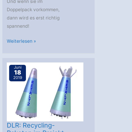
Und wenn sie im
Doppelpack vorkommen,
dann wird es erst richtig
spannend!
AstroGeo
Weiterlesen »
Podcast:
Blaue
Riesensterne
Juni
18
–
2019
Nimm
Zwei!
DLR: Recycling-