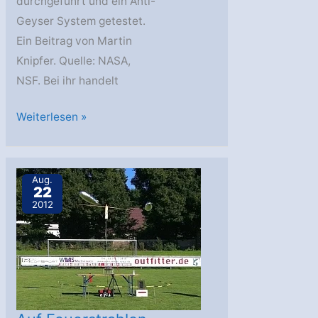
durchgeführt und ein Anti-
Geyser System getestet.
Ein Beitrag von Martin
Knipfer. Quelle: NASA,
NSF. Bei ihr handelt
SLS:
Weiterlesen »
Tests
für
die
Aug.
22
Hauptstufe
2012