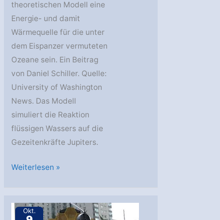
theoretischen Modell eine
Energie- und damit
Wärmequelle für die unter
dem Eispanzer vermuteten
Ozeane sein. Ein Beitrag
von Daniel Schiller. Quelle:
University of Washington
News. Das Modell
simuliert die Reaktion
flüssigen Wassers auf die
Gezeitenkräfte Jupiters.
Gezeitenwellen
Weiterlesen »
–
Wärmequelle
für
Okt.
9