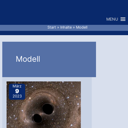
Zum
Inhalt
MENU
springen
Start
Inhalte
Modell
Modell
März
9
2023