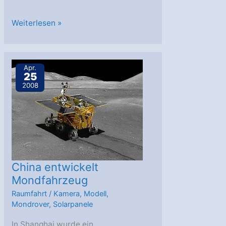
JWST-
Weiterlesen »
Modell
in
Originalgröße
Apr.
25
im
2008
Deutschen
Museum
China entwickelt
Mondfahrzeug
Raumfahrt
/
Kamera
,
Modell
,
Mondrover
,
Solarpanele
In Shanghai wurde ein