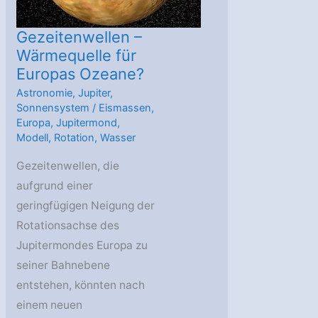
Gezeitenwellen –
Wärmequelle für
Europas Ozeane?
Astronomie
,
Jupiter
,
Sonnensystem
/
Eismassen
,
Europa
,
Jupitermond
,
Modell
,
Rotation
,
Wasser
Gezeitenwellen, die
aufgrund einer
geringfügigen Neigung der
Rotationsachse des
Jupitermondes Europa zu
seiner Bahnebene
entstehen, könnten nach
einem neuen