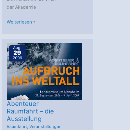
der Akademie
China
Weiterlesen »
entwickelt
Mondfahrzeug
Aug.
29
2006
Abenteuer
Raumfahrt – die
Ausstellung
Raumfahrt
,
Veranstaltungen