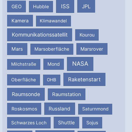
ISS
JPL
GEO
Hubble
Kamera
Klimawandel
Kommunikationssatellit
Kourou
Mars
Marsrover
Marsoberfläche
NASA
Milchstraße
Mond
Raketenstart
Oberfläche
OHB
Raumsonde
Raumstation
Russland
Roskosmos
Saturnmond
Shuttle
Schwarzes Loch
Sojus