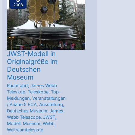
Europas
2008
Ozeane?
JWST-Modell in
Originalgröße im
Deutschen
Museum
Raumfahrt
,
James Webb
Teleskop
,
Teleskope
,
Top-
Meldungen
,
Veranstaltungen
/
Ariane 5 ECA
,
Ausstellung
,
Deutsches Museum
,
James
Webb Telescope
,
JWST
,
Modell
,
Museum
,
Webb
,
Weltraumteleskop