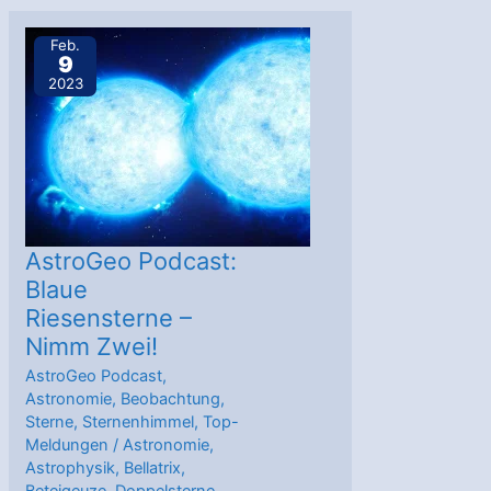
Schwarze
Löcher
Feb.
9
–
2023
wenn
die
Raumzeit
zu
stark
zittert
AstroGeo Podcast:
Blaue
Riesensterne –
Nimm Zwei!
AstroGeo Podcast
,
Astronomie
,
Beobachtung
,
Sterne
,
Sternenhimmel
,
Top-
Meldungen
/
Astronomie
,
Astrophysik
,
Bellatrix
,