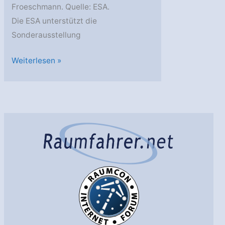
Froeschmann. Quelle: ESA.
Die ESA unterstützt die
Sonderausstellung
Abenteuer
Weiterlesen »
Raumfahrt
–
die
Ausstellung