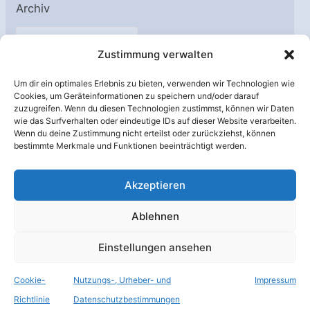
Archiv
A
Zustimmung verwalten
r
c
Um dir ein optimales Erlebnis zu bieten, verwenden wir Technologien wie
h
Cookies, um Geräteinformationen zu speichern und/oder darauf
Unterstützt von:
zuzugreifen. Wenn du diesen Technologien zustimmst, können wir Daten
i
wie das Surfverhalten oder eindeutige IDs auf dieser Website verarbeiten.
v
Wenn du deine Zustimmung nicht erteilst oder zurückziehst, können
bestimmte Merkmale und Funktionen beeinträchtigt werden.
Akzeptieren
Ablehnen
Einstellungen ansehen
Cookie-
Nutzungs-, Urheber- und
Impressum
© Raumfahrer Net e.V. 2026
Richtlinie
Datenschutzbestimmungen