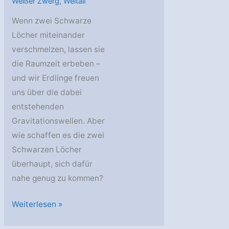
Weißer Zwerg
,
Weltall
Wenn zwei Schwarze
Löcher miteinander
verschmelzen, lassen sie
die Raumzeit erbeben –
und wir Erdlinge freuen
uns über die dabei
entstehenden
Gravitationswellen. Aber
wie schaffen es die zwei
Schwarzen Löcher
überhaupt, sich dafür
nahe genug zu kommen?
AstroGeo
Weiterlesen »
Podcast: