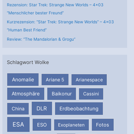
Rezension: Star Trek: Strange New Worlds – 4×03
“Menschlicher bester Freund”
Kurzrezension: “Star Trek: Strange New Worlds” – 4×03
“Human Best Friend”
Review: “The Mandalorian & Grogu”
Schlagwort Wolke
Anomalie
Ariane 5
Arianespace
Atmosphäre
Baikonur
Cassini
DLR
Erdbeobachtung
China
ESA
ESO
Fotos
Exoplaneten