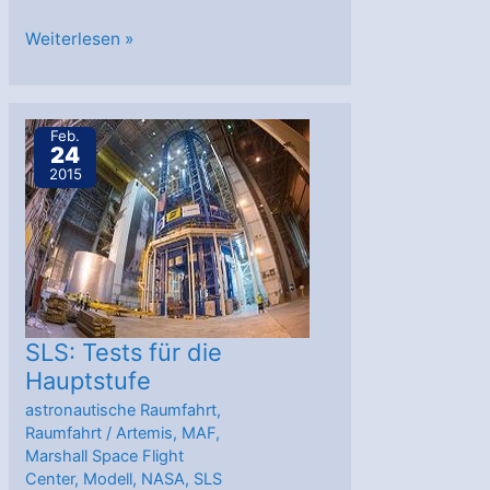
Schülerwettbewerb
Weiterlesen »
Ideenflug
der
Airbus
Feb.
24
Group
2015
SLS: Tests für die
Hauptstufe
astronautische Raumfahrt
,
Raumfahrt
/
Artemis
,
MAF
,
Marshall Space Flight
Center
,
Modell
,
NASA
,
SLS