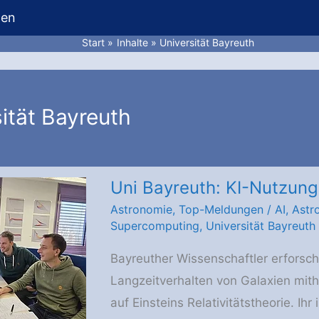
hen
Start
Inhalte
Universität Bayreuth
ität Bayreuth
Uni Bayreuth: KI-Nutzung
Astronomie
,
Top-Meldungen
/
AI
,
Astr
Supercomputing
,
Universität Bayreuth
Bayreuther Wissenschaftler erforsch
Langzeitverhalten von Galaxien mit
auf Einsteins Relativitätstheorie. Ihr