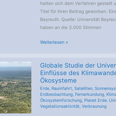
hatten sich dem Verfahren gestellt 
Titel für ihren Beitrag geworben. Ein
Bayreuth. Quelle: Universität Bayreu
haben an die 3.000 Stimmen
KinderUni
Weiterlesen »
2023
–
Globale Studie der Univer
Das
Einflüsse des Klimawandel
Auswahlverfahren
Ökosysteme
ist
Erde
,
Raumfahrt
,
Satelliten
,
Sonnensy
abgeschlossen
Erdbeobachtung
,
Fernerkundung
,
Klim
–
Ökosystemforschung
,
Planet Erde
,
Uni
Bekanntgabe
Vegetationsaktivität
,
Verbraunung
der