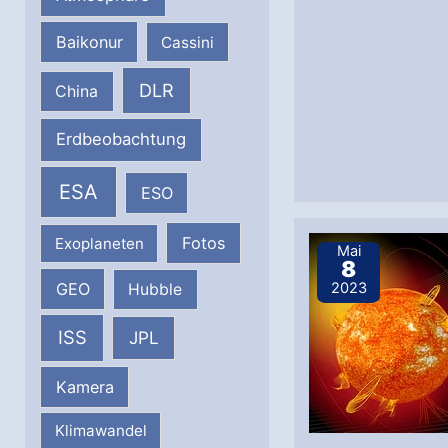
Baikonur
Cassini
DLR
China
Erdbeobachtung
ESA
ESO
Fotos
Exoplaneten
Mai
8
GEO
2023
Hubble
ISS
JPL
Kamera
Klimawandel