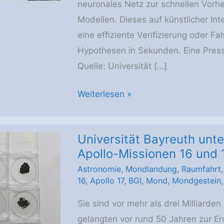
neuronales Netz zur schnellen Vorhe
Modellen. Dieses auf künstlicher Int
eine effiziente Verifizierung oder Fal
Hypothesen in Sekunden. Eine Presse
Quelle: Universität […]
Uni
Weiterlesen »
Bayreuth:
KI-
Universität Bayreuth unt
Nutzung
Apollo-Missionen 16 und 
in
Astronomie
,
Mondlandung
,
Raumfahrt
der
16
,
Apollo 17
,
BGI
,
Mond
,
Mondgestein
Astrophysik
Sie sind vor mehr als drei Milliard
gelangten vor rund 50 Jahren zur E