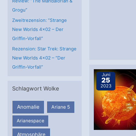
Review: “The Mandalorian &
Grogu”
Zweitrezension: “Strange
New Worlds 4×02 – Der
Griffin-Vorfall”
Rezension: Star Trek: Strange
New Worlds 4×02 – “Der
Griffin-Vorfall”
Juni
25
2023
Schlagwort Wolke
Anomalie
Ariane 5
Arianespace
Atmosphäre