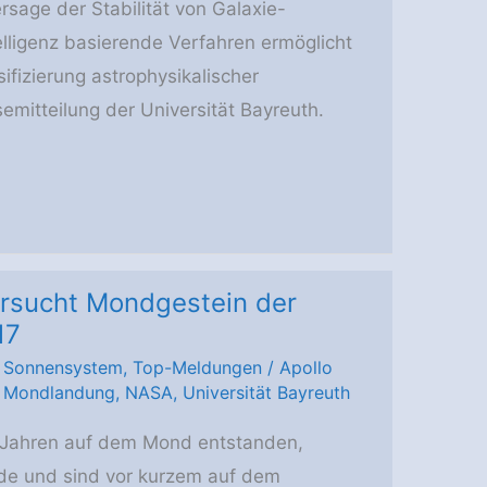
rsage der Stabilität von Galaxie-
elligenz basierende Verfahren ermöglicht
sifizierung astrophysikalischer
mitteilung der Universität Bayreuth.
ersucht Mondgestein der
17
,
Sonnensystem
,
Top-Meldungen
/
Apollo
,
Mondlandung
,
NASA
,
Universität Bayreuth
en Jahren auf dem Mond entstanden,
rde und sind vor kurzem auf dem