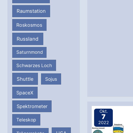
Raumstation
Roskosmos
Russland
Saturnmond
Schwarzes Loch
Shuttle
Sojus
SpaceX
Spektrometer
Okt.
7
Teleskop
2022