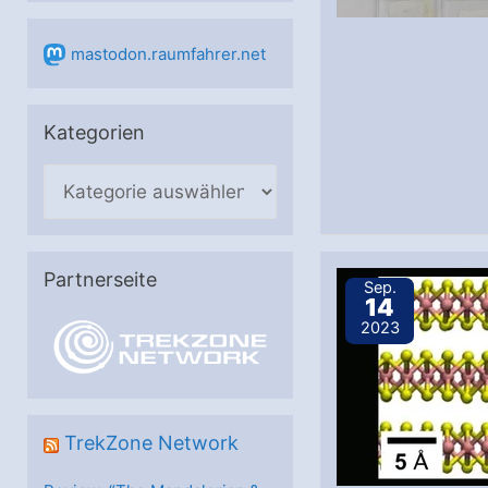
mastodon.raumfahrer.net
Kategorien
K
a
t
e
Partnerseite
Sep.
14
g
2023
o
r
i
e
TrekZone Network
n