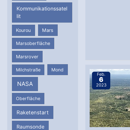
Kommunikationssatel
lit
Mars
Kourou
Marsoberfläche
Marsrover
Milchstraße
Mond
Feb.
6
NASA
2023
Oberfläche
Raketenstart
Raumsonde