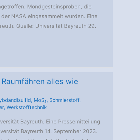
ngetroffen: Mondgesteinsproben, die
7 der NASA eingesammelt wurden. Eine
reuth. Quelle: Universität Bayreuth 29.
 Raumfähren alles wie
ybdändisulfid
,
MoS₂
,
Schmierstoff
,
er
,
Werkstofftechnik
ersität Bayreuth. Eine Pressemitteilung
niversität Bayreuth 14. September 2023.