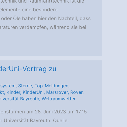
technik und Raumfahrttechnik ist die
elemente eine besondere
 oder Öle haben hier den Nachteil, dass
raturen verdampfen, während sie bei
derUni-Vortrag zu
system
,
Sterne
,
Top-Meldungen
,
kt
,
Kinder
,
KinderUni
,
Marsrover
,
Rover
,
iversität Bayreuth
,
Weltraumwetter
nenstürmen am 28. Juni 2023 um 17.15
 Universität Bayreuth. Quelle: