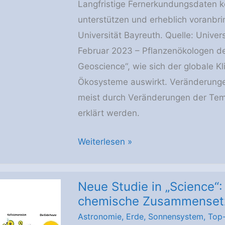
Langfristige Fernerkundungsdaten
„Gewinner*innen“
unterstützen und erheblich voranbri
Universität Bayreuth. Quelle: Univer
Februar 2023 – Pflanzenökologen der
Geoscience“, wie sich der globale K
Ökosysteme auswirkt. Veränderungen
meist durch Veränderungen der Tem
erklärt werden.
Globale
Weiterlesen »
Studie
der
Neue Studie in „Science“:
Universität
chemische Zusammensetz
Bayreuth
Astronomie
,
Erde
,
Sonnensystem
,
Top
zeigt