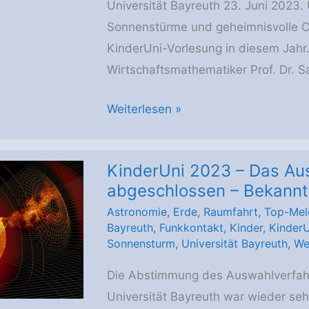
Universität Bayreuth 23. Juni 2023
Sonnenstürme und geheimnisvolle Co
KinderUni-Vorlesung in diesem Jahr.
Wirtschaftsmathematiker Prof. Dr. 
Universität
Weiterlesen »
Bayreuth:
KinderUni-
KinderUni 2023 – Das Aus
Vortrag
abgeschlossen – Bekannt
zu
Astronomie
,
Erde
,
Raumfahrt
,
Top-Mel
Sonnenstürmen
Bayreuth
,
Funkkontakt
,
Kinder
,
KinderU
Sonnensturm
,
Universität Bayreuth
,
We
Die Abstimmung des Auswahlverfahr
Universität Bayreuth war wieder se