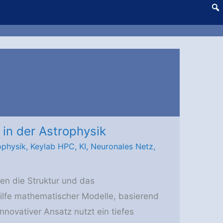
 in der Astrophysik
ophysik
,
Keylab HPC
,
KI
,
Neuronales Netz
,
en die Struktur und das
hilfe mathematischer Modelle, basierend
 innovativer Ansatz nutzt ein tiefes