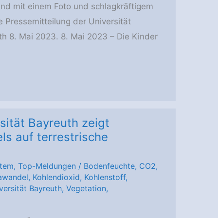
und mit einem Foto und schlagkräftigem
e Pressemitteilung der Universität
th 8. Mai 2023. 8. Mai 2023 – Die Kinder
sität Bayreuth zeigt
s auf terrestrische
stem
,
Top-Meldungen
/
Bodenfeuchte
,
CO2
,
awandel
,
Kohlendioxid
,
Kohlenstoff
,
versität Bayreuth
,
Vegetation
,