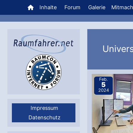
Zum
Inhalte
Forum
Galerie
Mitmac
Inhalt
springen
Univers
Feb.
5
2024
Impressum
Datenschutz