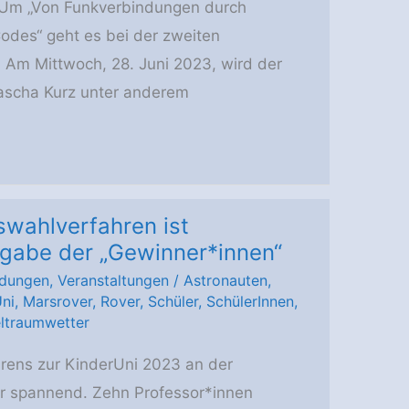
. Um „Von Funkverbindungen durch
des“ geht es bei der zweiten
 Am Mittwoch, 28. Juni 2023, wird der
Sascha Kurz unter anderem
wahlverfahren ist
gabe der „Gewinner*innen“
dungen
,
Veranstaltungen
/
Astronauten
,
ni
,
Marsrover
,
Rover
,
Schüler
,
SchülerInnen
,
ltraumwetter
ens zur KinderUni 2023 an der
hr spannend. Zehn Professor*innen