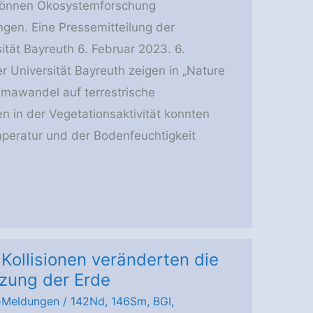
 können Ökosystemforschung
ngen. Eine Pressemitteilung der
sität Bayreuth 6. Februar 2023. 6.
 Universität Bayreuth zeigen in „Nature
limawandel auf terrestrische
 in der Vegetationsaktivität konnten
peratur und der Bodenfeuchtigkeit
 Kollisionen veränderten die
ung der Erde
-Meldungen
/
142Nd
,
146Sm
,
BGI
,