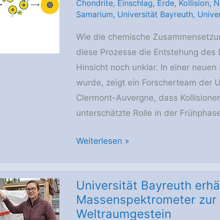
Chondrite
,
Einschlag
,
Erde
,
Kollision
,
N
Einflüsse
Samarium
,
Universität Bayreuth
,
Unive
des
Wie die chemische Zusammensetzun
Klimawandels
diese Prozesse die Entstehung des Le
auf
Hinsicht noch unklar. In einer neuen 
terrestrische
wurde, zeigt ein Forscherteam der U
Ökosysteme
Clermont-Auvergne, dass Kollisionen
unterschätzte Rolle in der Frühphas
Neue
Weiterlesen »
Studie
in
Universität Bayreuth erhä
„Science“:
Massenspektrometer zur 
Kollisionen
Weltraumgestein
veränderten