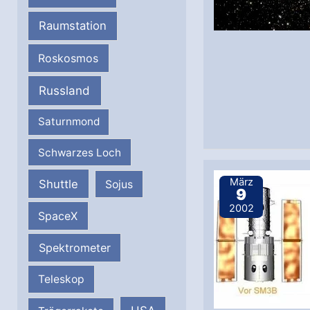
Raumstation
Roskosmos
Russland
Saturnmond
Schwarzes Loch
März
Shuttle
Sojus
9
2002
SpaceX
Spektrometer
Teleskop