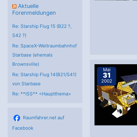
Aktuelle
Forenmeldungen
Re: Starship Flug 15 (B22 ?,
S42 ?)
Re: SpaceX-Weltraumbahnhof
Starbase (ehemals
Brownsville)
Mai
31
Re: Starship Flug 14(B21/S41)
2002
von Starbase
Re: **ISS** <Hauptthema>
Raumfahrer.net auf
Facebook