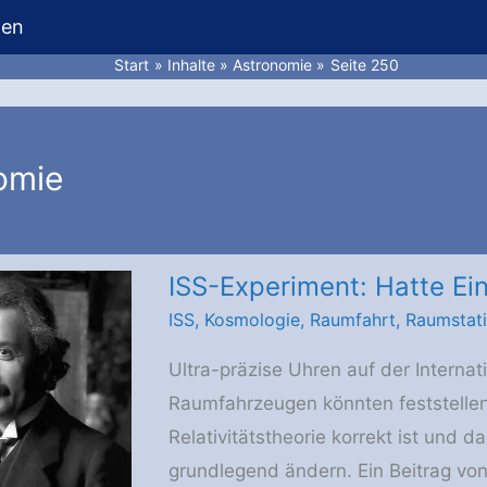
hen
Start
Inhalte
Astronomie
Seite 250
omie
ISS-Experiment: Hatte Ei
ISS
,
Kosmologie
,
Raumfahrt
,
Raumstat
Ultra-präzise Uhren auf der Interna
Raumfahrzeugen könnten feststellen,
Relativitätstheorie korrekt ist und
grundlegend ändern. Ein Beitrag von