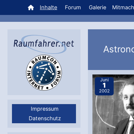
Zum
Inhalte
Forum
Galerie
Mitmac
Inhalt
springen
Astron
Juni
1
2002
Impressum
Datenschutz