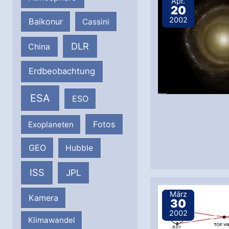
Apr.
20
2002
Baikonur
Cassini
DLR
China
Erdbeobachtung
ESA
ESO
Fotos
Exoplaneten
GEO
Hubble
ISS
JPL
März
Kamera
30
2002
Klimawandel