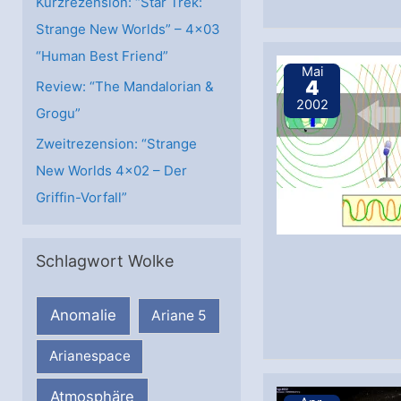
Kurzrezension: “Star Trek:
Strange New Worlds” – 4×03
“Human Best Friend”
Mai
4
Review: “The Mandalorian &
2002
Grogu”
Zweitrezension: “Strange
New Worlds 4×02 – Der
Griffin-Vorfall”
Schlagwort Wolke
Anomalie
Ariane 5
Arianespace
Atmosphäre