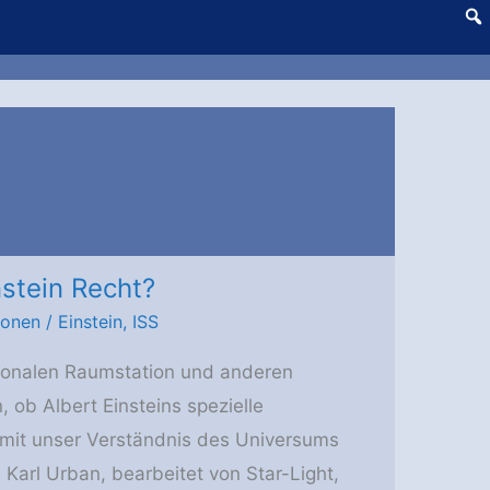
nstein Recht?
ionen
/
Einstein
,
ISS
tionalen Raumstation und anderen
 ob Albert Einsteins spezielle
 damit unser Verständnis des Universums
 Karl Urban, bearbeitet von Star-Light,