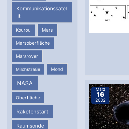
Kommunikationssatel
lit
Mars
Kourou
Marsoberfläche
Marsrover
Milchstraße
Mond
NASA
März
16
Oberfläche
2002
Raketenstart
Raumsonde