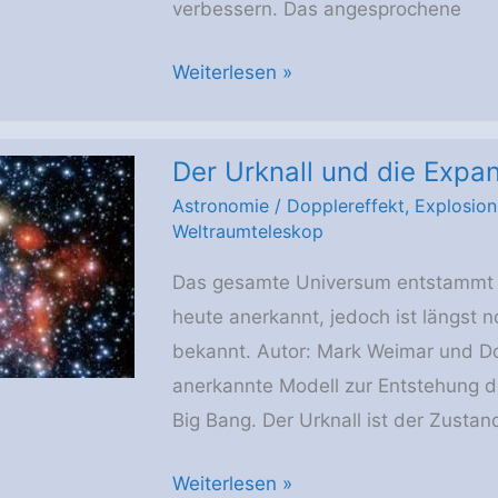
verbessern. Das angesprochene
Störungen
Weiterlesen »
des
Aqua-
Der Urknall und die Expa
Satellit
Astronomie
/
Dopplereffekt
,
Explosion
Weltraumteleskop
Das gesamte Universum entstammt ei
heute anerkannt, jedoch ist längst n
bekannt. Autor: Mark Weimar und D
anerkannte Modell zur Entstehung d
Big Bang. Der Urknall ist der Zusta
Der
Weiterlesen »