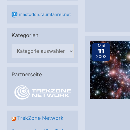
mastodon.raumfahrer.net
Kategorien
Mai
K
11
a
2002
t
e
Partnerseite
g
o
r
i
e
TrekZone Network
n