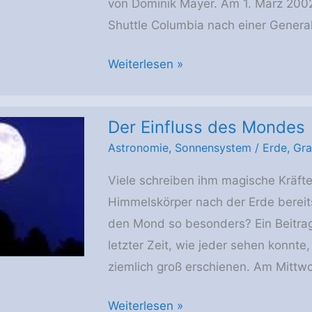
von Dominik Mayer. Am 1. März 200
Shuttle Columbia nach einer Genera
Service-
Weiterlesen »
Mission
SM3B
Der Einfluss des Mondes
Astronomie
,
Sonnensystem
/
Erde
,
Gra
Viele schreiben ihm magische Kräfte 
Himmelskörper nach der Erde berei
den Mond so besonders? Ein Beitrag
letzter Zeit, wie jeder sehen konnte
ziemlich groß erschienen. Am Mittw
Der
Weiterlesen »