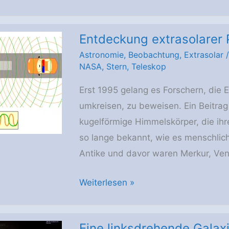
Urknall
und
Entdeckung extrasolarer 
die
Astronomie
,
Beobachtung
,
Extrasolar
Expansion
NASA
,
Stern
,
Teleskop
des
Universums
Erst 1995 gelang es Forschern, die 
umkreisen, zu beweisen. Ein Beitrag
kugelförmige Himmelskörper, die ihr
so lange bekannt, wie es menschlich
Antike und davor waren Merkur, Ven
Entdeckung
Weiterlesen »
extrasolarer
Planeten
Eine linksdrehende Galax