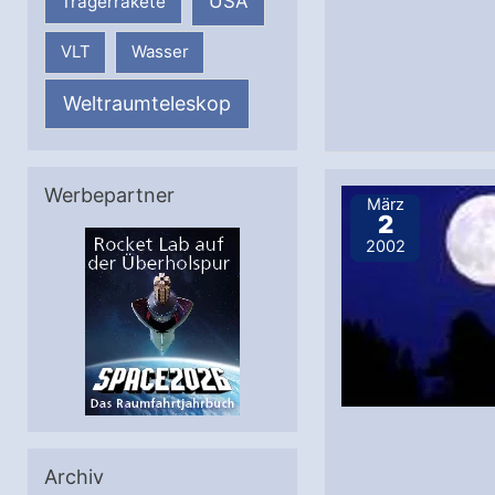
USA
Trägerrakete
VLT
Wasser
Weltraumteleskop
Werbepartner
März
2
2002
Archiv