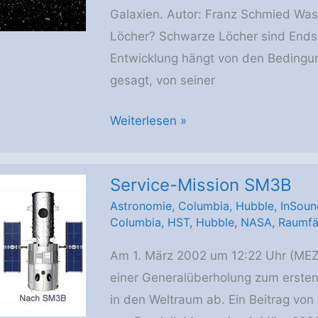
Galaxien. Autor: Franz Schmied Wa
Löcher? Schwarze Löcher sind Endst
Entwicklung hängt von den Bedingun
gesagt, von seiner
Schwarze
Weiterlesen »
Löcher
Service-Mission SM3B
Astronomie
,
Columbia
,
Hubble
,
InSoun
Columbia
,
HST
,
Hubble
,
NASA
,
Raumfä
Am 1. März 2002 um 12:22 Uhr (MEZ
einer Generalüberholung zum ersten
in den Weltraum ab. Ein Beitrag von