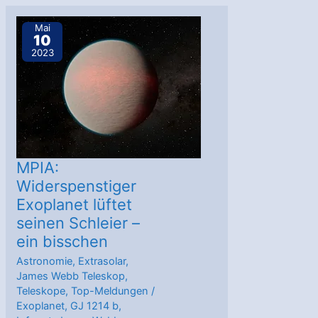
der
Gesteins-
Mai
10
Exoplanet
2023
TRAPPIST-
1
c
eine
Atmosphäre?
MPIA:
Widerspenstiger
Exoplanet lüftet
seinen Schleier –
ein bisschen
Astronomie
,
Extrasolar
,
James Webb Teleskop
,
Teleskope
,
Top-Meldungen
/
Exoplanet
,
GJ 1214 b
,