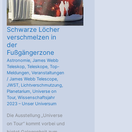
ein
bisschen
Schwarze Löcher
verschmelzen in
der
Fußgängerzone
Astronomie
,
James Webb
Teleskop
,
Teleskope
,
Top-
Meldungen
,
Veranstaltungen
/
James Webb Telescope
,
JWST
,
Lichtverschmutzung
,
Planetarium
,
Universe on
Tour
,
Wissenschaftsjahr
2023 – Unser Universum
Die Ausstellung „Universe
on Tour“ kommt vorbei und
bietet Gelegenheit zum