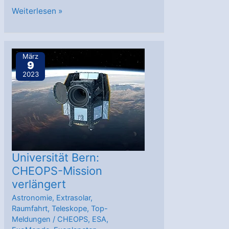
Metallarme
Weiterlesen »
Sterne
sind
lebensfreundlicher
März
9
2023
Universität Bern:
CHEOPS-Mission
verlängert
Astronomie
,
Extrasolar
,
Raumfahrt
,
Teleskope
,
Top-
Meldungen
/
CHEOPS
,
ESA
,