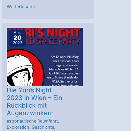
Schwarze
Weiterlesen »
Löcher
verschmelzen
in
Apr.
20
der
2023
Fußgängerzone
Die Yuri’s Night
2023 in Wien – Ein
Rückblick mit
Augenzwinkern
astronautische Raumfahrt
,
Exploration
,
Geschichte
,