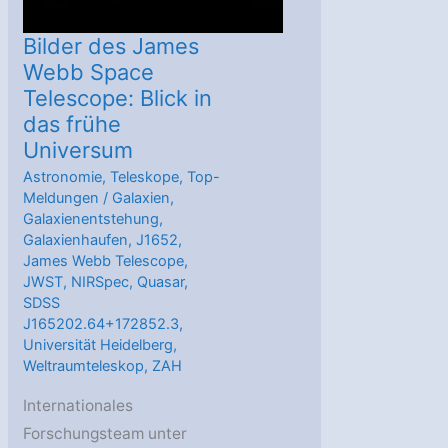
Bilder des James
Webb Space
Telescope: Blick in
das frühe
Universum
Astronomie
,
Teleskope
,
Top-
Meldungen
/
Galaxien
,
Galaxienentstehung
,
Galaxienhaufen
,
J1652
,
James Webb Telescope
,
JWST
,
NIRSpec
,
Quasar
,
SDSS
J165202.64+172852.3
,
Universität Heidelberg
,
Weltraumteleskop
,
ZAH
Internationales
Forschungsteam unter