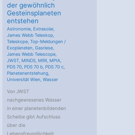
der gewöhnlich
Gesteinsplaneten
entstehen
Astronomie
,
Extrasolar
,
James Webb Teleskop
,
Teleskope
,
Top-Meldungen
/
Exoplaneten
,
Gasriese
,
James Webb Telescope
,
JWST
,
MINDS
,
MIRI
,
MPIA
,
PDS 70
,
PDS 70 b
,
PDS 70 c
,
Planetenentstehung
,
Universität Wien
,
Wasser
Von JWST
nachgewiesenes Wasser
in einer planetenbildenden
Scheibe gibt Aufschluss
über die
Lebensfreundlichkeit