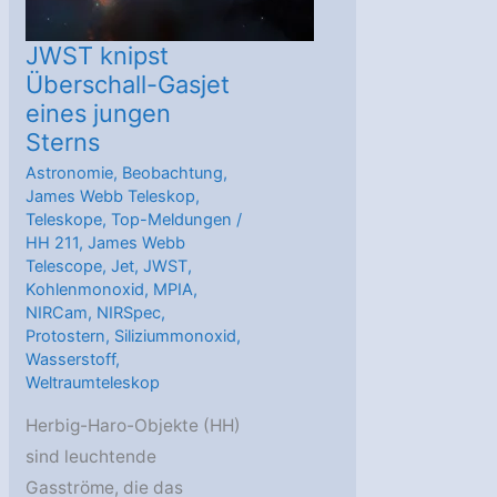
JWST knipst
Überschall-Gasjet
eines jungen
Sterns
Astronomie
,
Beobachtung
,
James Webb Teleskop
,
Teleskope
,
Top-Meldungen
/
HH 211
,
James Webb
Telescope
,
Jet
,
JWST
,
Kohlenmonoxid
,
MPIA
,
NIRCam
,
NIRSpec
,
Protostern
,
Siliziummonoxid
,
Wasserstoff
,
Weltraumteleskop
Herbig-Haro-Objekte (HH)
sind leuchtende
Gasströme, die das