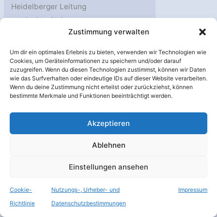
Heidelberger Leitung
entdeckt mit dem neuen
Zustimmung verwalten
Weltraumteleskop einen
Galaxienhaufen in der
Um dir ein optimales Erlebnis zu bieten, verwenden wir Technologien wie
Phase seiner Entstehung.
Cookies, um Geräteinformationen zu speichern und/oder darauf
zuzugreifen. Wenn du diesen Technologien zustimmst, können wir Daten
Eine Pressemitteilung der
wie das Surfverhalten oder eindeutige IDs auf dieser Website verarbeiten.
Universität Heidelberg.
Wenn du deine Zustimmung nicht erteilst oder zurückziehst, können
bestimmte Merkmale und Funktionen beeinträchtigt werden.
Quelle: Universität
Heidelberg 14. Dezember
Akzeptieren
2022. 14. Dezember 2022 –
Mit den Beobachtungen
Ablehnen
einer weit entfernten und
Einstellungen ansehen
sehr hellen Galaxie hat ein
internationales
Cookie-
Nutzungs-, Urheber- und
Impressum
Forschungsteam mithilfe
Richtlinie
Datenschutzbestimmungen
des James Webb Space