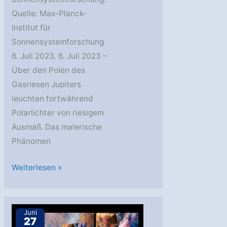
Quelle: Max-Planck-
Institut für
Sonnensystemforschung
6. Juli 2023. 6. Juli 2023 –
Über den Polen des
Gasriesen Jupiters
leuchten fortwährend
Polarlichter von riesigem
Ausmaß. Das malerische
Phänomen
MPS:
Weiterlesen »
Jupiters
riesige
Polarlichter
Juni
27
beeinflussen