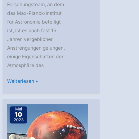
Forschungsteam, an dem
das Max-Planck-Institut
für Astronomie beteiligt
ist, ist es nach fast 15
Jahren vergeblicher
Anstrengungen gelungen,
einige Eigenschaften der
Atmosphäre des
MPIA:
Weiterlesen »
Widerspenstiger
Exoplanet
lüftet
Mai
10
seinen
2023
Schleier
–