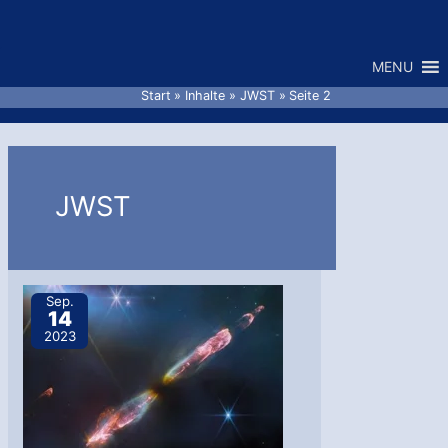
Zum
Inhalt
MENU
springen
Start
Inhalte
JWST
Seite 2
JWST
Sep.
14
2023