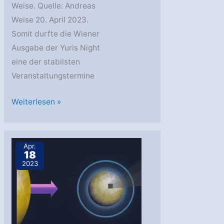
Weise. Quelle: Andreas
Weise 20. April 2023.
Somit durfte die Wiener
Ausgabe der Yuris Night
eine der stabilsten
Veranstaltungstermine
Die
Weiterlesen »
Yuri’s
Night
2023
Apr.
18
in
2023
Wien
–
Ein
Rückblick