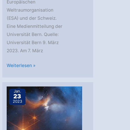
Europäischen
Weltraumorganisation
(ESA) und der Schweiz.
Eine Medienmitteilung der
Universität Bern. Quelle:
Universität Bern 9. März
2023. Am 7. März
Universität
Weiterlesen »
Bern:
CHEOPS-
Mission
Jan.
23
verlängert
2023