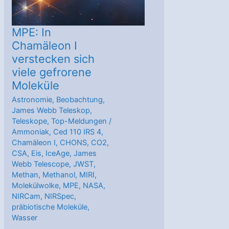
MPE: In
Chamäleon I
verstecken sich
viele gefrorene
Moleküle
Astronomie
,
Beobachtung
,
James Webb Teleskop
,
Teleskope
,
Top-Meldungen
/
Ammoniak
,
Ced 110 IRS 4
,
Chamäleon I
,
CHONS
,
CO2
,
CSA
,
Eis
,
IceAge
,
James
Webb Telescope
,
JWST
,
Methan
,
Methanol
,
MIRI
,
Molekülwolke
,
MPE
,
NASA
,
NIRCam
,
NIRSpec
,
präbiotische Moleküle
,
Wasser