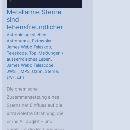
mit
Augenzwinkern
Metallarme Sterne
sind
lebensfreundlicher
Astrobiologie/Leben
,
Astronomie
,
Extrasolar
,
James Webb Teleskop
,
Teleskope
,
Top-Meldungen
/
ausserirdisches Leben
,
James Webb Telescope
,
JWST
,
MPS
,
Ozon
,
Sterne
,
UV-Licht
Die chemische
Zusammensetzung eines
Sterns hat Einfluss auf die
ultraviolette Strahlung, die
er ins All abgibt – und
damit auf die Bedingungen