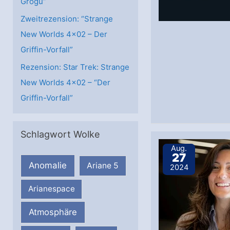
Grogu”
Zweitrezension: “Strange
New Worlds 4×02 – Der
Griffin-Vorfall”
Rezension: Star Trek: Strange
New Worlds 4×02 – “Der
Griffin-Vorfall”
Schlagwort Wolke
Aug.
27
Anomalie
Ariane 5
2024
Arianespace
Atmosphäre