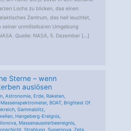
rzen Lochs zu blicken, das einen
alaktisches Zentrum, das hell leuchtet,
n seiner unmittelbaren Umgebung
r NASA. Quelle: NASA, 5. Dezember […]
he Sterne – wenn
terben auslösen
en
,
Astronomie
,
Erde
,
Raketen
,
r-Massenspektrometer
,
BOAT
,
Brightest Of
nkreich
,
Gammablitz
,
wellen
,
Hangeberg-Ereignis
,
ilonova
,
Massenaussterbeereignis
,
onschicht
,
Strahlung
,
Supernova
,
Zeta