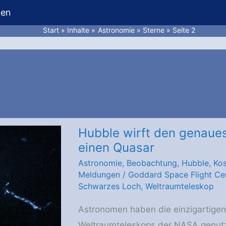
hen
Start
Inhalte
Astronomie
Sterne
Seite 2
Hubble wirft den genauest
einen Quasar
Astronomie
,
Beobachtung
,
Hubble
,
Ko
Meldungen
/
Goddard Space Flight Ce
Schwarzes Loch
,
Weltraumteleskop
Astronomen haben die einzigartigen
Weltraumteleskops der NASA genutzt