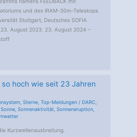
ogramms namens FEEDBACK mit
atoriums und des IRAM-30m-Teleskops
versität Stuttgart, Deutsches SOFIA
art 23. August 2023. 23. August 2024 –
toff
so hoch wie seit 23 Jahren
ensystem
,
Sterne
,
Top-Meldungen
/
DARC
,
,
Sonne
,
Sonnenaktivität
,
Sonneneruption
,
mwetter
die Kurzwellenausbreitung.