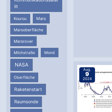
lit
Mars
Kourou
Marsoberfläche
Marsrover
Milchstraße
Mond
NASA
Aug.
9
Oberfläche
2024
Raketenstart
Raumsonde