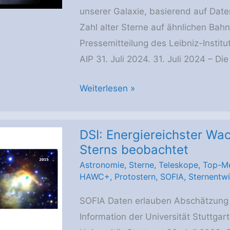
unserer Galaxie, basierend auf Date
Zahl alter Sterne auf ähnlichen Bah
Pressemitteilung des Leibniz-Institu
AIP 31. Juli 2024. 31. Juli 2024 – Di
AIP:
Weiterlesen »
Entdeckung
uralter
DSI: Energiereichster W
Sterne
Sterns beobachtet
auf
Astronomie
,
Sterne
,
Teleskope
,
Top-M
der
HAWC+
,
Protostern
,
SOFIA
,
Sternentw
dünnen
Scheibe
SOFIA Daten erlauben Abschätzung d
der
Information der Universität Stuttgart