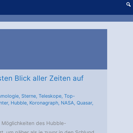
en Blick aller Zeiten auf
smologie
,
Sterne
,
Teleskope
,
Top-
nter
,
Hubble
,
Koronagraph
,
NASA
,
Quasar
,
 Möglichkeiten des Hubble-
, um näher als je zuvor in den Schlund