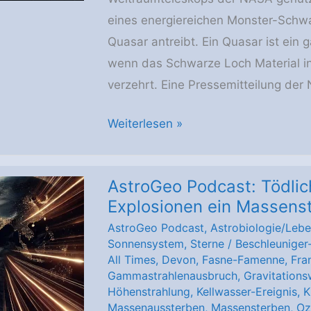
eines energiereichen Monster-Schwa
Quasar antreibt. Ein Quasar ist ein g
wenn das Schwarze Loch Material i
verzehrt. Eine Pressemitteilung de
Hubble
Weiterlesen »
wirft
den
AstroGeo Podcast: Tödlic
genauesten
Explosionen ein Massens
Blick
AstroGeo Podcast
,
Astrobiologie/Leb
aller
Sonnensystem
,
Sterne
/
Beschleunige
Zeiten
All Times
,
Devon
,
Fasne-Famenne
,
Fra
auf
Gammastrahlenausbruch
,
Gravitations
Höhenstrahlung
,
Kellwasser-Ereignis
,
K
einen
Massenaussterben
,
Massensterben
,
Oz