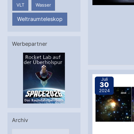
VLT
Wasser
Weltraumteleskop
Werbepartner
Juli
30
2024
Archiv
A