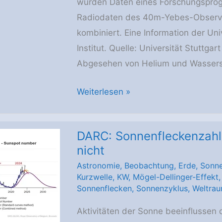
wurden Daten eines Forschungspr
Radiodaten des 40m-Yebes-Observ
kombiniert. Eine Information der Uni
Institut. Quelle: Universität Stuttg
Abgesehen von Helium und Wassers
FEEDBACK
Weiterlesen »
–
Programm
DARC: Sonnenfleckenzahl 
treibt
nicht
Erkenntnisse
Astronomie
,
Beobachtung
,
Erde
,
Sonn
zur
Kurzwelle
,
KW
,
Mögel-Dellinger-Effekt
Sternentstehung
Sonnenflecken
,
Sonnenzyklus
,
Weltrau
voran
Aktivitäten der Sonne beeinflussen 