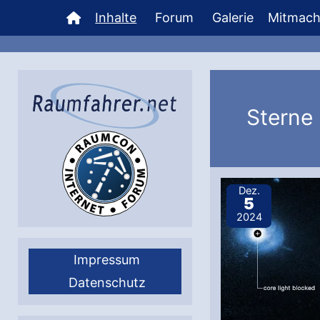
Zum
Inhalte
Forum
Galerie
Mitmac
Inhalt
springen
Sterne
Dez.
5
2024
Impressum
Datenschutz