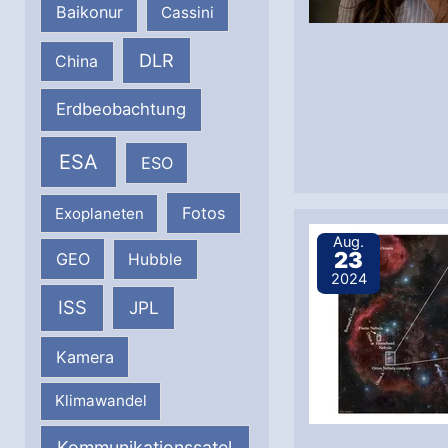
Baikonur
Cassini
DLR
China
Erdbeobachtung
ESA
ESO
Fotos
Exoplaneten
Aug.
23
GEO
Hubble
2024
ISS
JPL
Kamera
Klimawandel
Kommunikationssatel