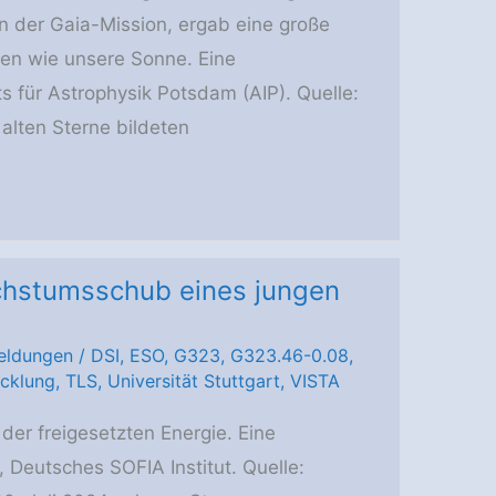
n der Gaia-Mission, ergab eine große
nen wie unsere Sonne. Eine
ts für Astrophysik Potsdam (AIP). Quelle:
e alten Sterne bildeten
achstumsschub eines jungen
eldungen
/
DSI
,
ESO
,
G323
,
G323.46-0.08
,
icklung
,
TLS
,
Universität Stuttgart
,
VISTA
er freigesetzten Energie. Eine
, Deutsches SOFIA Institut. Quelle: