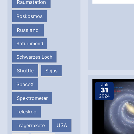
Raumstation
Roskosmos
Russland
Saturnmond
Schwarzes Loch
Shuttle
Sojus
SpaceX
Juli
31
2024
Spektrometer
Teleskop
USA
Trägerrakete