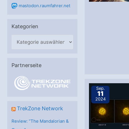
mastodon.raumfahrer.net
Kategorien
K
a
t
e
Partnerseite
g
o
Sep.
r
11
2024
i
e
TrekZone Network
n
Review: “The Mandalorian &